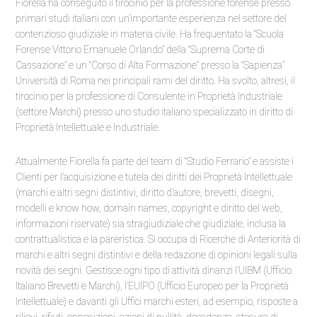
Fiorella ha conseguito il tirocinio per la professione forense presso
primari studi italiani con un’importante esperienza nel settore del
contenzioso giudiziale in materia civile. Ha frequentato la “Scuola
Forense Vittorio Emanuele Orlando” della “Suprema Corte di
Cassazione” e un “Corso di Alta Formazione” presso la “Sapienza”
Università di Roma nei principali rami del diritto. Ha svolto, altresì, il
tirocinio per la professione di Consulente in Proprietà Industriale
(settore Marchi) presso uno studio italiano specializzato in diritto di
Proprietà Intellettuale e Industriale.
Attualmente Fiorella fa parte del team di “Studio Ferrario” e assiste i
Clienti per l’acquisizione e tutela dei diritti dei Proprietà Intellettuale
(marchi e altri segni distintivi, diritto d’autore, brevetti, disegni,
modelli e know how, domain names, copyright e diritto del web,
informazioni riservate) sia stragiudiziale che giudiziale, inclusa la
contrattualistica e la pareristica. Si occupa di Ricerche di Anteriorità di
marchi e altri segni distintivi e della redazione di opinioni legali sulla
novità dei segni. Gestisce ogni tipo di attività dinanzi l’UIBM (Ufficio
Italiano Brevetti e Marchi), l’EUIPO (Ufficio Europeo per la Proprietà
Intellettuale) e davanti gli Uffici marchi esteri, ad esempio, risposte a