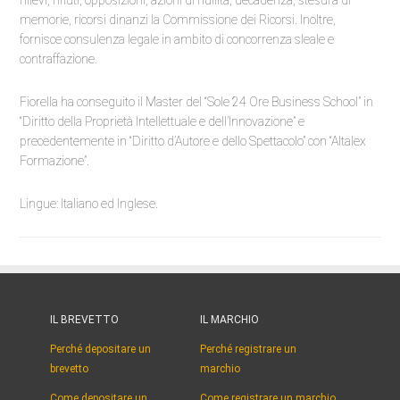
rilievi, rifiuti, opposizioni, azioni di nullità, decadenza, stesura di
memorie, ricorsi dinanzi la Commissione dei Ricorsi. Inoltre,
fornisce consulenza legale in ambito di concorrenza sleale e
contraffazione.
Fiorella ha conseguito il Master del “Sole 24 Ore Business School” in
“Diritto della Proprietà Intellettuale e dell’Innovazione” e
precedentemente in “Diritto d’Autore e dello Spettacolo” con “Altalex
Formazione”.
Lingue: Italiano ed Inglese.
IL BREVETTO
IL MARCHIO
Perché depositare un
Perché registrare un
brevetto
marchio
Come depositare un
Come registrare un marchio