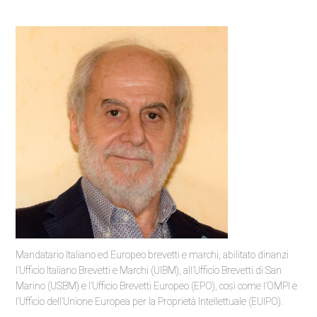
Mandatario Italiano ed Europeo brevetti e marchi, abilitato dinanzi
l’Ufficio Italiano Brevetti e Marchi (UIBM), all’Ufficio Brevetti di San
Marino (USBM) e l’Ufficio Brevetti Europeo (EPO), così come l’OMPI e
l’Ufficio dell’Unione Europea per la Proprietà Intellettuale
(EUIPO).