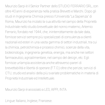
Maurizio Sarpi è il Senior Partner dello STUDIO FERRARIO SRL, con
oltre 40 anni di esperienza nella pratica Brevetti e Marchi. Dopo gli
studi in Ingegneria Chimica presso l’Università “La Sapienza” di
Roma, Maurizio ha iniziato la sua attività nel campo della Proprietà
Industriale nello studio brevettuale del nonno materno, Artemio
Ferrario, fondato nel 1944, che, ininterrottamente da tale data,
fornisce servizi sempre più specializzati di consulenza a clienti
nazionali ed esteri in una vasta gamma di settori industriali, tra cui
la chimica, petrolchimica e processi chimici, scienze della vita,
biotecnologia, ingegneria genetica, energia, ma anche nei settori
farmaceutico, agroalimentare, nel campo del design, etc. Egli
fornisce un’ampia assistenza anche attraverso pareri di
brevettabilità e libertà di operare (F.T.O.) oltre che perizie, servizi di
CTU, studio ed analisi della più svariate problematiche in materia di
Proprietà Industriale ed Intellettuale.
Maurizio Sarpi è associato a LES, AIPPI, INTA.
Lingue: Italiano, Inglese, Francese.