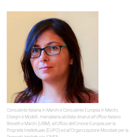
Consulente Italiana in Marchi e Consulente Europea in Marchi,
Disegni e Modelli, mandataria abilitata dinanzi all’Ufficio Italiano
Brevetti e Marchi (UIBM),
al
l’Ufficio dell’Unione Europea per la
Proprietà Intellettuale
(EUIPO)
ed all’Organizzazione Mondiale per la